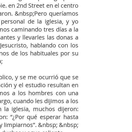
e. en 2nd Street en el centro
garon. &nbsp;Pero queríamos
personal de la iglesia, y yo
mos caminando tres días a la
ntes y llevarles las donas a
esucristo, hablando con los
os de los habituales por su
;
lico, y se me ocurrió que se
ión y el estudio resultan en
ramos a los hombres con una
go, cuando les dijimos a los
la iglesia, muchos dijeron:
on: “¿Por qué esperar hasta
y limpiarnos”. &nbsp; &nbsp;