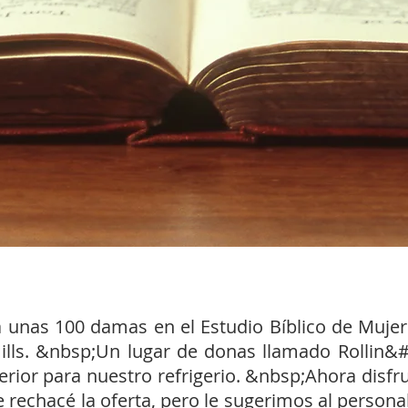
unas 100 damas en el Estudio Bíblico de Mujer
ills. &nbsp;Un lugar de donas llamado Rollin&#
erior para nuestro refrigerio. &nbsp;Ahora disfr
rechacé la oferta, pero le sugerimos al personal