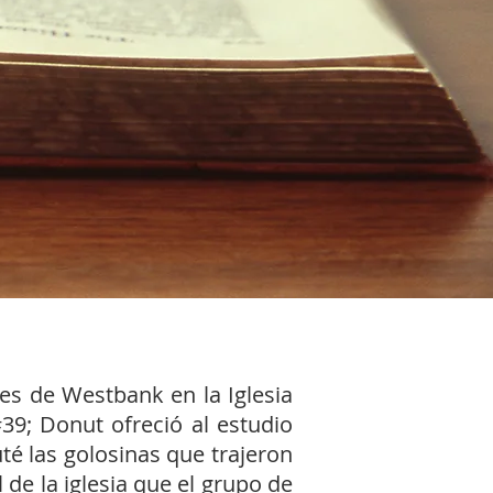
es de Westbank en la Iglesia
39; Donut ofreció al estudio
uté las golosinas que trajeron
 de la iglesia que el grupo de