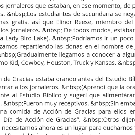
los jornaleros que estaban, en ese momento, de pi
os. &nbsp;Los estudiantes de secundaria se ne
as gratis, así que Elinor Reese, miembro del 
a los jornaleros. &nbsp; De todos modos, estába
Lady Bird Lake). &nbsp;Podríamos ir un poco a
mos repartiendo las donas en el nombre de J
nbsp;Gradualmente llegamos a conocer a algun
mo Kid, Cowboy, Houston, Truck y Kansas. &nbsp
n de Gracias estaba orando antes del Estudio Bíb
tar a los jornaleros. &nbsp;(Aprendí que la orac
mente al Estudio Bíblico y sugerí que alimentá
. &nbsp;Fueron muy receptivos. &nbsp;Sin embar
 comida de Acción de Gracias para ellos en 
 Día de Acción de Gracias”. &nbsp;Otros dijer
e necesitamos ahora es un lugar para ducharnos 