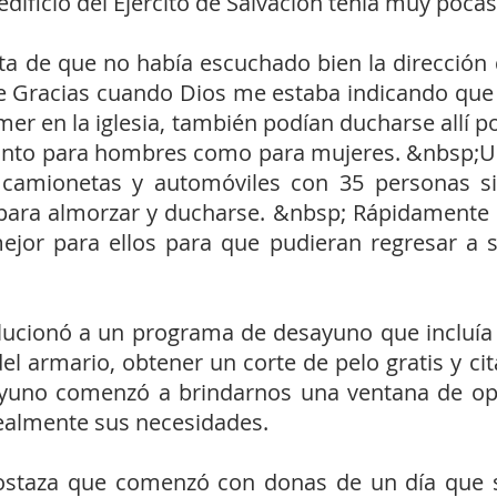
dificio del Ejército de Salvación tenía muy pocas
a de que no había escuchado bien la dirección 
de Gracias cuando Dios me estaba indicando que
r en la iglesia, también podían ducharse allí po
anto para hombres como para mujeres. &nbsp;U
camionetas y automóviles con 35 personas sin
a para almorzar y ducharse. &nbsp; Rápidamente
jor para ellos para que pudieran regresar a s
ucionó a un programa de desayuno que incluía 
del armario, obtener un corte de pelo gratis y ci
uno comenzó a brindarnos una ventana de opo
realmente sus necesidades.
staza que comenzó con donas de un día que s